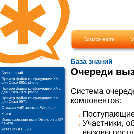
Возможности
У
База знаний
Очереди выз
База знаний
Пример файла конфигурации XML
для Cisco 8851 phone
Пример файла конфигурации XML
Система очеред
для Cisco 7970 phone
компонентов:
Пример файла конфигурации XML
для Cisco 9971
Отладка VoIP звонка с Wireshark
Поступающие
Книги
Использование поля Diversion в SIP
Участники, о
пакете
Астериск и Н.323
вызовы посту