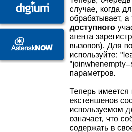
случае, когда дл
обрабатывает, а 
доступного
учас
агента зарегист
вызовов). Для в
используйте: "le
"joinwhenempty=s
параметров.
Теперь имеется
екстеншенов сос
используемом дл
означает, что с
содержать в сво