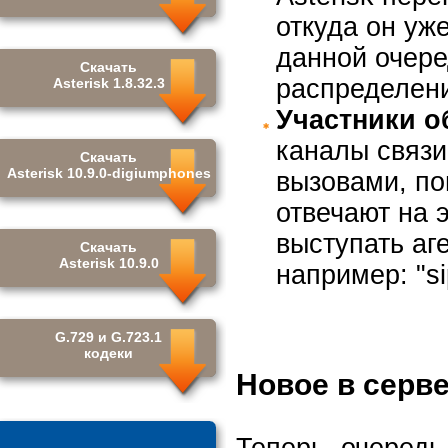
откуда он уж
данной очере
Скачать
распределени
Asterisk 1.8.32.3
Участники о
каналы связи
Скачать
Asterisk 10.9.0-digiumphones
вызовами, по
отвечают на э
выступать аг
Скачать
Asterisk 10.9.0
например: "s
G.729 и G.723.1
кодеки
Новое в серве
Теперь, очередь