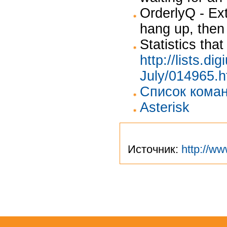
OrderlyQ - Ext
hang up, then
Statistics that
http://lists.d
July/014965.h
Список кома
Asterisk
Источник:
http://ww