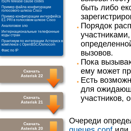
ISDN release cause codes
быть либо ек
Пример файла конфигурации
голосового шлюза Cisco
зарегистриро
Пример конфигурации интерфейса
E1 PRI в голосовом шлюзе Cisco
Порядок рас
Аналоговое зло
Интернациональные телефонные
участниками,
коды стран
Практикум по интеграции Астериск в
определенной
комплексе с OpenBSC/Osmocom
Факс по IP
вызовов.
Пока вызываю
ему может пр
Скачать
Asterisk 22
Есть возможн
для ожидающи
участников, 
Скачать
Asterisk 21
Очереди опреде
Скачать
queues.conf
или
Asterisk 20