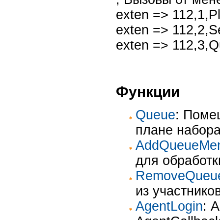
exten => 112,1,
exten => 112,2
exten => 112,3,Q
Функции
Queue
: Поме
плане набор
AddQueueMe
для обработк
RemoveQueu
из участнико
AgentLogin
: 