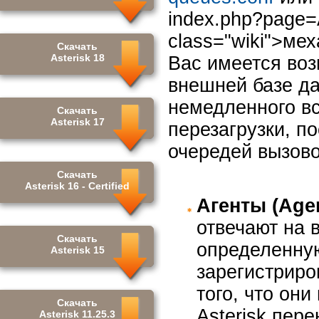
index.php?page=
class="wiki">мех
Скачать
Asterisk 18
Вас имеется во
внешней базе да
немедленного вс
Скачать
Asterisk 17
перезагрузки, п
очередей вызово
Скачать
Asterisk 16 - Certified
Агенты (Age
отвечают на 
Скачать
определенную
Asterisk 15
зарегистриро
того, что он
Скачать
Asterisk пер
Asterisk 11.25.3