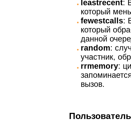
leastrecent
: 
который мень
fewestcalls
:
который обра
данной очере
random
: слу
участник, об
rrmemory
: ц
запоминается
вызов.
Пользователь